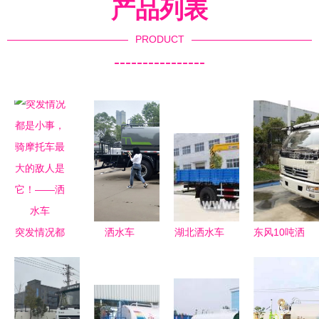
产品列表
PRODUCT
----------------
突发情况都
洒水车
湖北洒水车
东风10吨洒
是小事，骑
垃圾车吸污
水车 专业
摩托车最大
车制造厂
品质与实惠
的敌人是
品质铸就环
价格的完美
它！——洒
卫先锋
融合