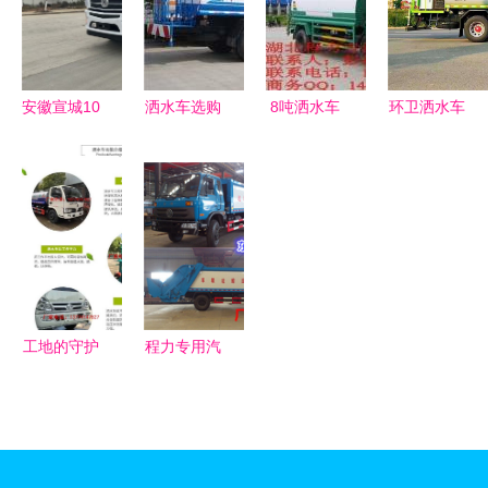
水车
安徽宣城10
洒水车选购
8吨洒水车
环卫洒水车
吨雾炮洒水
指南 为何
市场解析
选购指南
车10吨洒水
选我们，实
东风多利卡
介休销售点
车工厂
力铸就品质
洒水车价格
解析与工厂
与性能亮点
低價产品推
荐
工地的守护
程力专用汽
者 多功能
车 探索泔
洒水车的绿
水车核心控
色使命
制系统与结
构图解