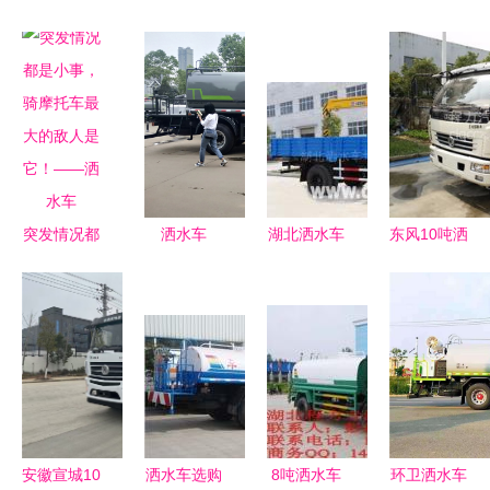
突发情况都
洒水车
湖北洒水车
东风10吨洒
是小事，骑
垃圾车吸污
水车 专业
摩托车最大
车制造厂
品质与实惠
的敌人是
品质铸就环
价格的完美
它！——洒
卫先锋
融合
水车
安徽宣城10
洒水车选购
8吨洒水车
环卫洒水车