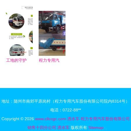
吨雾炮洒水
指南 为何
市场解析
选购指南
车10吨洒水
选我们，实
东风多利卡
介休销售点
车工厂
力铸就品质
洒水车价格
解析与工厂
与性能亮点
低價产品推
荐
工地的守护
程力专用汽
者 多功能
车 探索泔
洒水车的绿
水车核心控
色使命
制系统与结
构图解
地址：随州市南郊平原岗村（程力专用汽车股份有限公司院内8314号）
电话：0722-88**
Copyright © 2026
www.cllccgc.com
洒水车
程力专用汽车股份有限公司
销售十四分公司
洒水车
版权所有
Sitemap