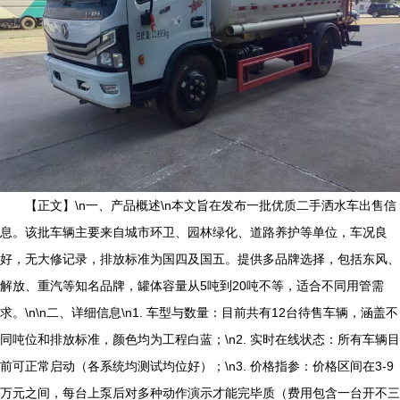
【正文】\n一、产品概述\n本文旨在发布一批优质二手洒水车出售信
息。该批车辆主要来自城市环卫、园林绿化、道路养护等单位，车况良
好，无大修记录，排放标准为国四及国五。提供多品牌选择，包括东风、
解放、重汽等知名品牌，罐体容量从5吨到20吨不等，适合不同用管需
求。\n\n二、详细信息\n1. 车型与数量：目前共有12台待售车辆，涵盖不
同吨位和排放标准，颜色均为工程白蓝；\n2. 实时在线状态：所有车辆目
前可正常启动（各系统均测试均位好）；\n3. 价格指参：价格区间在3-9
万元之间，每台上泵后对多种动作演示才能完毕质（费用包含一台开不三