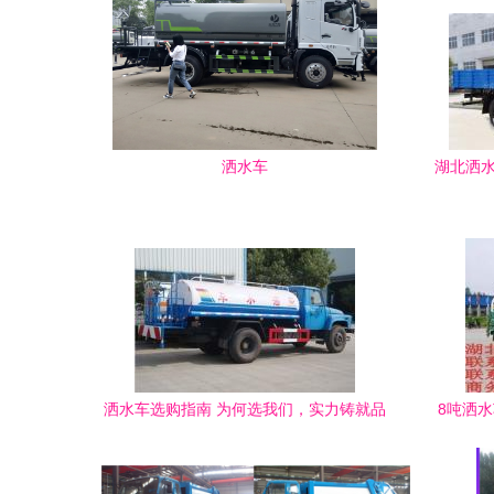
洒水车
湖北洒水
洒水车选购指南 为何选我们，实力铸就品
8吨洒
质