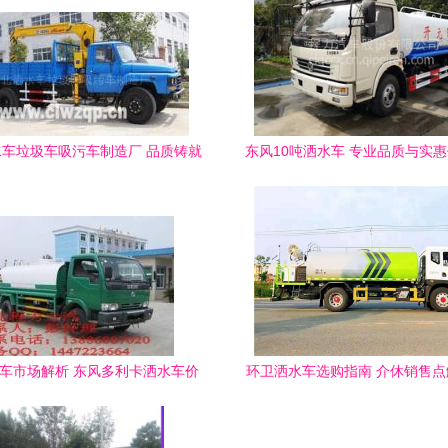
车垃圾车吸污车制造厂 品质铸就
东风10吨洒水车 专业品质与实
环卫先锋
美融合
水车市场解析 东风多利卡洒水车价
环卫洒水车选购指南 介休销售
格与性能亮点
厂低價产品推荐