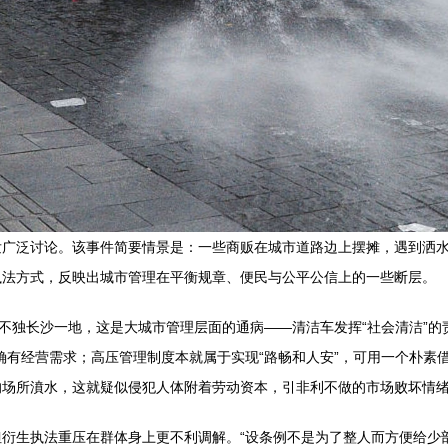
发广泛讨论。该事件简要情景是：一些商贩在城市道路边上摆摊，遇到洒
执法方式，反映出城市管理在平衡规章、便民与公平公信上的一些断层。
不独长沙一地，这是大城市管理层面的通病——清洁车发挥“社会清洁”的
确有经营需求；高压管理制度本就属于实现“路畅和人安”，可用一个朴素
的场所濆水，这就疑似侵犯人体附着劳动资本，引非利不做的市场败坏情
衍生执法重压在群体身上更不利调解。“设条例不是为了整人而方便给少