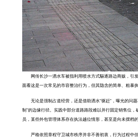
网传长沙一洒水车被指利用喷水方式驅逐路边商贩，引
面看这是一次常见的市容整治行为，但其隐含的简单、粗暴
无论是强制占道经营，还是借助洒水“驱赶”，曝光的问题
制”的边缘行径。实践中部分道路路段难以并行固定销售位，
员，某些外包管理体系存在执法越位情形，甚至是向未摆档
严格依照章程守卫城市秩序并非不善初衷，行为过程中但