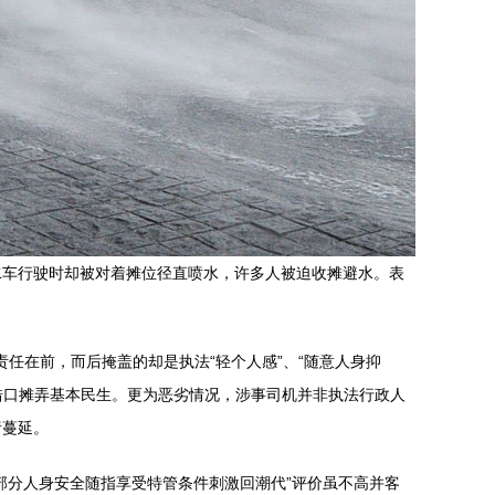
水车行驶时却被对着摊位径直喷水，许多人被迫收摊避水。表
责任在前，而后掩盖的却是执法“轻个人感”、“随意人身抑
借口摊弄基本民生。更为恶劣情况，涉事司机并非执法行政人
绪蔓延。
部分人身安全随指享受特管条件刺激回潮代”评价虽不高并客