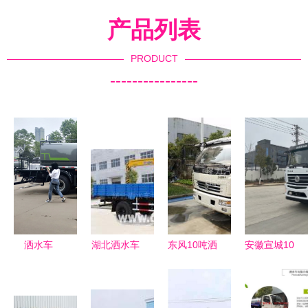
产品列表
PRODUCT
----------------
洒水车
湖北洒水车
东风10吨洒
安徽宣城10
垃圾车吸污
水车 专业
吨雾炮洒水
车制造厂
品质与实惠
车10吨洒水
品质铸就环
价格的完美
车工厂