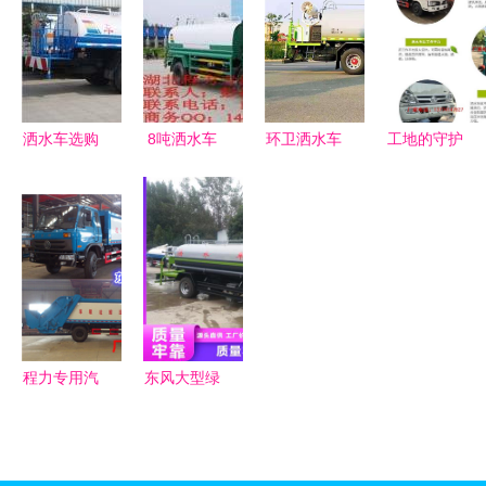
卫先锋
融合
洒水车选购
8吨洒水车
环卫洒水车
工地的守护
指南 为何
市场解析
选购指南
者 多功能
选我们，实
东风多利卡
介休销售点
洒水车的绿
力铸就品质
洒水车价格
解析与工厂
色使命
与性能亮点
低價产品推
荐
程力专用汽
东风大型绿
车 探索泔
化雾炮洒水
水车核心控
车产品信息
制系统与结