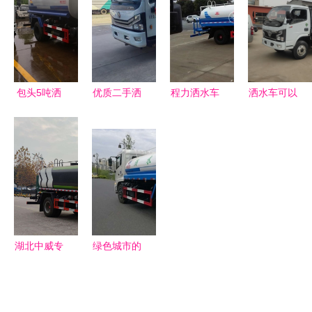
驱赶商
色助您高效
贩”看城市
降尘洒水
管理的温情
缺失
包头5吨洒
优质二手洒
程力洒水车
洒水车可以
水车 公路
水车出售公
的生产流程
挂牌吗？全
洒水车的实
告
从钢材到现
新车上牌流
用之选
代城市环卫
程详解与最
卫士的诞生
新报价参考
湖北中威专
绿色城市的
用汽车 洒
守护者 喷
水车产品中
雾洒水车的
心全解析
多重价值