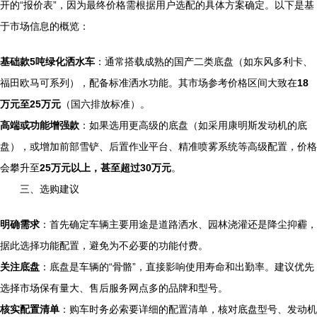
开的“报价表”，因为最终价格需根据用户选配的具体方案确定。以下是基
于市场信息的概览：
基础款5吨绿化洒水车
：通常搭载成熟的国产二类底盘（如东风多利卡、
福田欧马可系列），配备标准洒水功能。其市场参考价格区间大致在
18
万元至25万元
（国六排放标准）。
高端或功能增强款
：如果选用更高级的底盘（如采用康明斯发动机的底
盘），或增加前部雪铲、后置作业平台、精准喷雾系统等高级配置，价格
会攀升至
25万元以上，甚至超过30万元
。
三、选购建议
明确需求
：首先确定车辆主要用途是道路洒水、园林浇灌还是降尘抑霾，
据此选择功能配置，避免为不必要的功能付费。
关注底盘
：底盘是车辆的“骨骼”，直接影响使用寿命和出勤率。建议优先
选择市场保有量大、售后服务网点多的品牌和型号。
核实配置清单
：购车时务必索要详细的配置清单，核对底盘型号、发动机