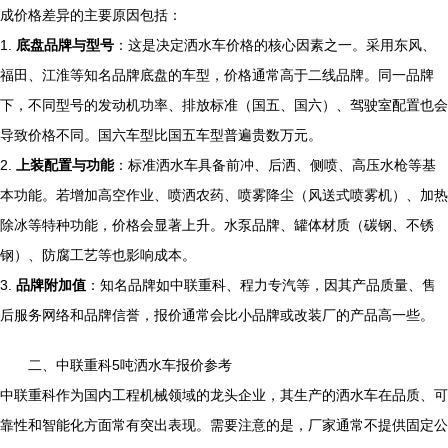
成价格差异的主要原因包括：
1.
底盘品牌与型号
：这是决定洒水车价格的核心因素之一。采用东风、
福田、江淮等知名品牌底盘的车型，价格通常高于二线品牌。同一品牌
下，不同型号的发动机功率、排放标准（国五、国六）、驾驶室配置也会
导致价格不同。国六车型比国五车型普遍贵数万元。
2.
上装配置与功能
：标准洒水车具备前冲、后洒、侧喷、高压水枪等基
本功能。若增加高空作业、喷洒农药、喷雾降尘（风送式喷雾机）、加热
除冰等特种功能，价格会显著上升。水泵品牌、罐体材质（碳钢、不锈
钢）、防腐工艺等也影响成本。
3.
品牌附加值
：知名品牌如中联重科、程力专汽等，因其产品质量、售
后服务网络和品牌信誉，报价通常会比小品牌或改装厂的产品高一些。
二、中联重科5吨洒水车报价参考
中联重科作为国内工程机械领域的龙头企业，其生产的洒水车在品质、可
靠性和智能化方面常有突出表现。需要注意的是，厂家通常不提供固定公