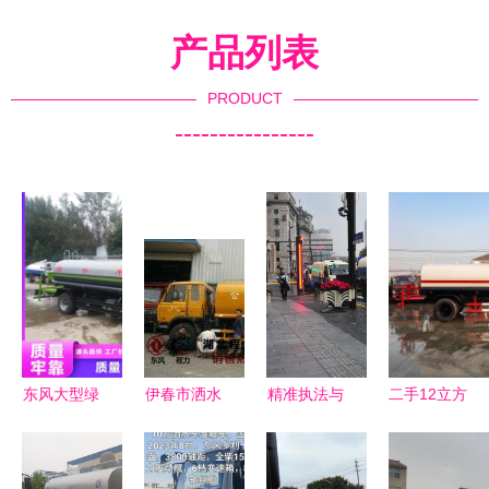
产品列表
PRODUCT
----------------
东风大型绿
伊春市洒水
精准执法与
二手12立方
化雾炮洒水
车价格与厂
人情温暖
洒水车转
车产品信息
家选购指南
从“洒水车
让，性能出