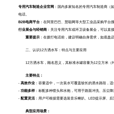
专用汽车制造企业官网
：国内多家知名的专用汽车制造商（如
电话。
B2B电商平台
：在阿里巴巴、慧聪网等大型工业品采购平台搜
行业展会与经销商
：关注专用汽车或环卫设备展会，可以直
重要提示
：在拨打电话前，建议明确自身需求，如底盘
二、认识12方洒水车：特点与主要应用
12方洒水车，顾名思义，其标准水罐容量为12立方米
主要特点：
-
高效作业
：容量适中，一次装水可覆盖较长的洒水路段，适
-
功能多样
：标配多种喷头和水炮，可用于路面冲洗、压尘降
-
配置灵活
：用户可根据需要选装音乐喇叭、LED提示屏、
典型应用场景：