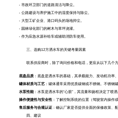
- 市政环卫部门的道路清洁与降尘。
- 公路建设与养护施工中的湿度保持与除尘。
- 大型工矿企业、港口码头的场地抑尘。
- 园林绿化部门的树木与草坪浇灌。
- 作为应急水源补给车或辅助消防车使用。
三、选购12方洒水车的关键考量因素
联系供应商时，除了询问价格和电话，更应从以下几个
底盘品质
：底盘是洒水车的基础，其承载能力、发动机功率
罐体材质与工艺
：罐体通常采用优质碳钢或不锈钢。不锈钢
水泵性能
：水泵是洒水车的“心脏”，其流量和扬程决定了喷
操作便捷性与安全性
：了解控制系统的位置（驾驶室内操作
售后服务与合规认证
：确认厂家是否提供全面的保修政策、
四、建议