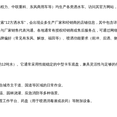
程力、中联重科、东风商用车等）均生产各类洒水车。访问其官方网站，通
索“12方洒水车”，会出现众多生产厂家和经销商的店铺信息，其中包含
接与厂家销售代表沟通。各地通常有授权经销商或售后服务点，可通过网
品牌偏好（常见有东风、解放、福田等）、喷洒功能要求（前冲、后洒、
（约12吨水）。它通常采用性能稳定的中型卡车底盘，兼具灵活性与足够的
合城市主干道、国道等区域的日常作业。
温、园林浇灌、应急消防等多种场景。
后置工作平台、药盘（用于喷洒消毒液或农药）等附加设备。