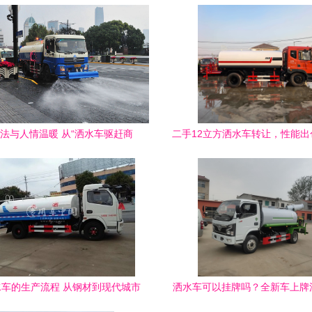
法与人情温暖 从“洒水车驱赶商
二手12立方洒水车转让，性能出
贩”看城市管理的温情缺失
效降尘洒水
车的生产流程 从钢材到现代城市
洒水车可以挂牌吗？全新车上牌
环卫卫士的诞生
与最新报价参考