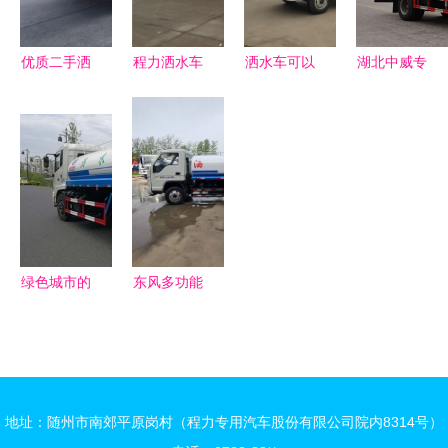
缺失
优质二手洒
程力洒水车
洒水车可以
湖北中威专
水车出售公
的生产流程
挂牌吗？全
用汽车 洒
告
从钢材到现
新车上牌流
水车产品中
代城市环卫
程详解与最
心全解析
卫士的诞生
新报价参考
绿色城市的
东风多功能
守护者 喷
大型洒水车
雾洒水车的
国六绿化洒
多重价值
水车与蓝牌
国六洒水车
地址：随州市南郊平原岗村（程力专用汽车股份有限公司院内8314号）
解析